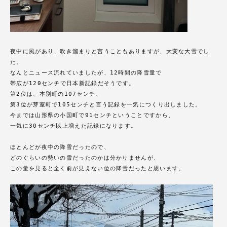
夜中に風があり、吹き溜まりと言うこともありますが、大変な大雪でし
た。
なんとニュース流れていましたが、12時間の降雪量で
帯広が120センチで日本新記録だそうです。
第2位は、本別町の107センチ、
第3位が芽室町で105センチと言う記録を一気につくり出しました。
今までは山形県の小国町で91センチということですから、
一気に30センチ以上増えた記録になります。
ほとんどが夜中の降雪だったので、
どのぐらいの勢いの雪だったのかは分かりませんが、
この量を見ると全く前が見えない位の降雪だったと思います。