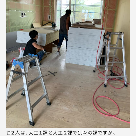
お２人は、大工１課と大工２課で別々の課ですが、