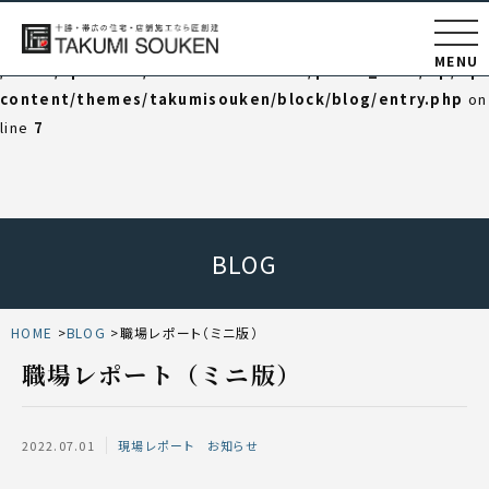
Warning
: Undefined variable $category_html in
MENU
/home/np202102/takumisouken.net/public_html/wp/wp
content/themes/takumisouken/block/blog/entry.php
on
line
7
BLOG
HOME
BLOG
職場レポート（ミニ版）
職場レポート（ミニ版）
2022.07.01
現場レポート
お知らせ