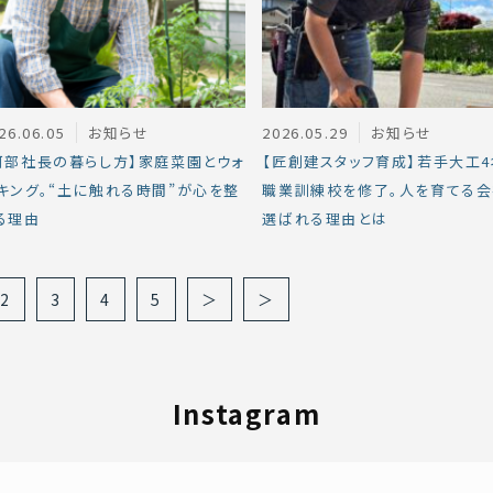
26.06.05
お知らせ
2026.05.29
お知らせ
阿部社長の暮らし方】家庭菜園とウォ
【匠創建スタッフ育成】若手大工
キング。“土に触れる時間”が心を整
職業訓練校を修了。人を育てる
る理由
選ばれる理由とは
2
3
4
5
＞
＞
Instagram