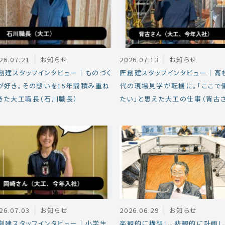
26.07.21
お知らせ
2026.07.13
お知らせ
創建スタッフインタビュー｜ものづく
匠創建スタッフインタビュー｜高
が好き。その想いを15年間積み重ね
代の現場見学が転機に。「ここで
きた大工職長（石川職長）
たい」と思えた大工の仕事（背古
26.07.03
お知らせ
2026.06.29
お知らせ
創建スタッフインタビュー｜小学生
楽観的に構想し、悲観的に計画し