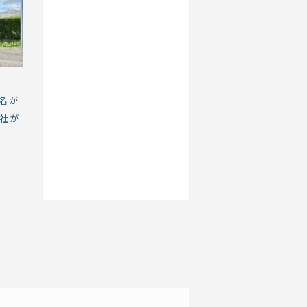
4名が
会社が