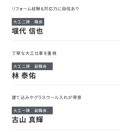
リフォーム経験＆対応力に自信あり
大工二課 職長
堰代 信也
丁寧な大工仕事を重視
大工二課 副職長
林 泰佑
建て込みやグラスウール入れが得意
大工一課 副職長
古山 真輝