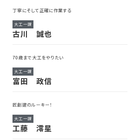
丁寧にそして正確に作業する
大工一課
古川 誠也
70歳まで大工をやりたい
大工一課
富田 政信
匠創建のルーキー！
大工一課
工藤 澪星