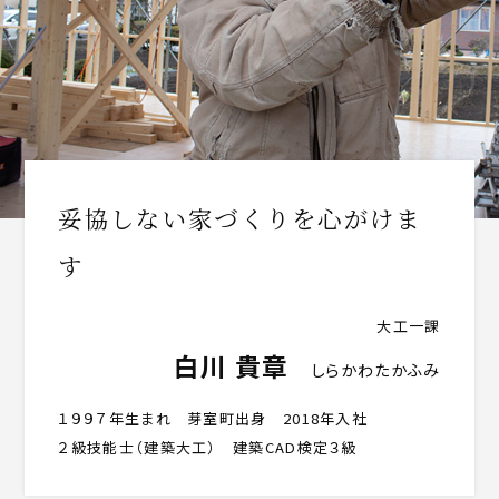
妥協しない家づくりを心がけま
す
大工一課
白川 貴章
しらかわたかふみ
１９９７年生まれ 芽室町出身 2018年入社
２級技能士（建築大工） 建築CAD検定３級