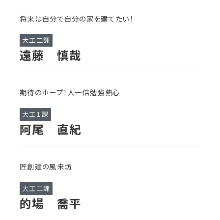
将来は自分で自分の家を建てたい！
大工二課
遠藤 慎哉
期待のホープ！人一倍勉強熱心
大工１課
阿尾 直紀
匠創建の風来坊
大工二課
的場 喬平