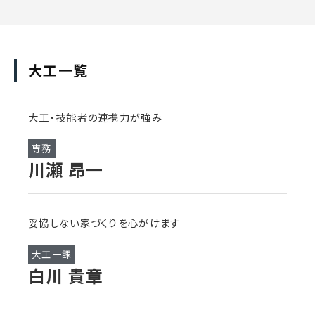
大工一覧
大工・技能者の連携力が強み
専務
川瀬 昂一
妥協しない家づくりを心がけます
大工一課
白川 貴章