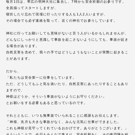
毎月1日は、帯広の明神大社に集合し、7時から安全祈願のお参りです。
全員揃ってスタートしますが、
寝坊したり忘れて現場に行ったりする人も1人2人いますが、
その場合でも必ず連絡を取って、近くの神社でお参りしています。
神社に行ってお願いしても意味がないと言う人がいるかもしれませんが、
どんなにしっかりと意識して事故を起こさないようにしても、事故が起き
る場合があります。
自然災害を含めて、我々の手ではどうしようもないことが実際に起きるこ
とがあります。
だから、
「私たちは安全第一に仕事をしています。
ただ、どうしてもふと気を抜いたり、自然災害にあったりすることもあり
ますので、
神様はどうか、そういう事故がないようにお守りください」
とお願いをする必要もあると思っているのです。
それとともに、いつも無事故でいられることに感謝もお伝えします。
「神様、先月も大きな事故がなく、みんな元気に仕事ができました。
これも神様が見守ってくれているおかげです。ありがとうございます。」
そういうことで、今日もみんなで集まり、安全祈願をし、その後円陣を組