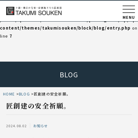
Warning
: Undefined variable $category_html in
MENU
/home/np202102/takumisouken.net/public_html/wp/wp
content/themes/takumisouken/block/blog/entry.php
on
line
7
BLOG
HOME
BLOG
匠創建の安全祈願。
匠創建の安全祈願。
2024.08.02
お知らせ